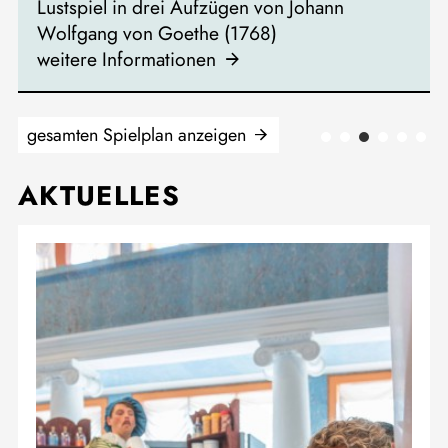
Lustspiel in drei Aufzügen von Johann
Wolfgang von Goethe (1768)
K
weitere Informationen
C
L
w
gesamten Spielplan anzeigen
AKTUELLES