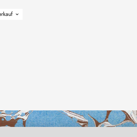
erkauf
habertheater.com
r
Museumskasse Schloss Kochberg
hr
r Müller