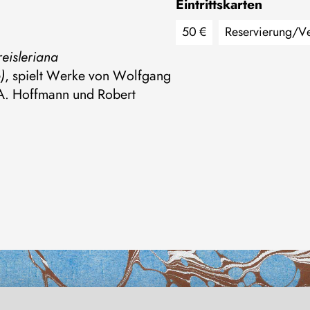
Eintrittskarten
50 €
Reservierung/​V
reisleriana
ganzjährig
)
, spielt Werke von Wolfgang
E-Mail
theaterkasse@lieb
A. Hoffmann und Robert
21. März bis 1. Novembe
telefonisch über die 
täglich außer Di. 11–17 U
Tel. 036743 ·
225 32
1. Nov. bis 20. März
telefonisch über Gunte
Mo. bis Sa. 10–18 Uhr
Tel. 03647 ·
51 89 15
ausblenden